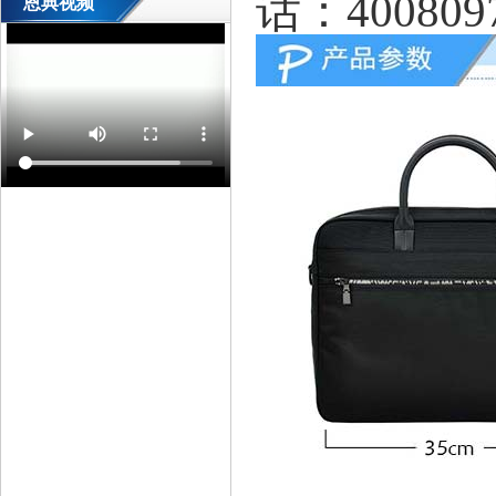
话：400809
恩典视频